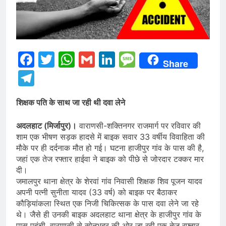
Facebook
Twitter
WhatsApp
Gmail
LinkedIn
Message
Share
Telegram
शिक्षक पति के साथ जा रही थी दवा लेने
​अदलहाट (मिर्जापुर)।
वाराणसी-शक्तिनगर राजमार्ग पर रविवार की
शाम एक भीषण सड़क हादसे में बाइक सवार 33 वर्षीय विवाहिता की
मौके पर ही दर्दनाक मौत हो गई। घटना हाजीपुर गांव के पास की है,
जहां एक तेज रफ्तार हाईवा ने बाइक को पीछे से जोरदार टक्कर मार
दी।
​​जमालपुर थाना क्षेत्र के शेरवां गांव निवासी शिक्षक शिव पूजन यादव
अपनी पत्नी सुनीता यादव (33 वर्ष) को बाइक पर बैठाकर
कौड़ियांकला स्थित एक निजी चिकित्सक के पास दवा लेने जा रहे
थे। जैसे ही उनकी बाइक अदलहाट थाना क्षेत्र के हाजीपुर गांव के
पास पहुंची, वाराणसी से सोनभद्र की ओर जा रही एक तेज रफ्तार