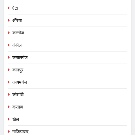
ऐटा
औरेया
कन्नौज
कंपिल
कमालगंज
कानपुर
कायमगंज
कौशांबी
क्राइम
खेल
गाजियाबाद