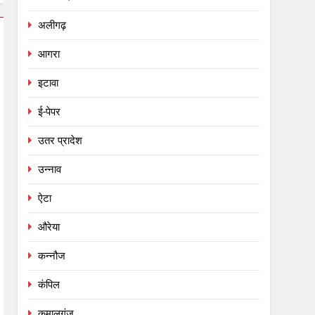
अलीगढ़
आगरा
इटावा
ई-पेपर
उतर प्रादेश
उन्नाव
ऐटा
औरेया
कन्नौज
कंपिल
कमालगंज