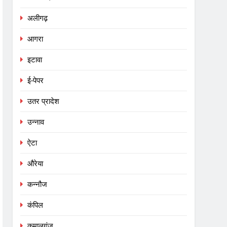
अलीगढ़
आगरा
इटावा
ई-पेपर
उतर प्रादेश
उन्नाव
ऐटा
औरेया
कन्नौज
कंपिल
कमालगंज