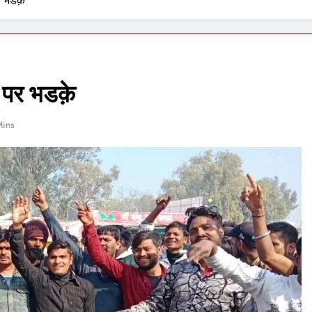
पर भडक़े
ने पर भडक़े
Mins