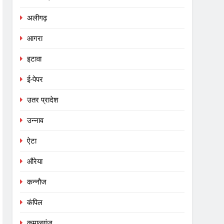
अलीगढ़
आगरा
इटावा
ई-पेपर
उतर प्रादेश
उन्नाव
ऐटा
औरेया
कन्नौज
कंपिल
कमालगंज