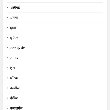
अलीगढ़
आगरा
इटावा
ई-पेपर
उतर प्रादेश
उन्नाव
ऐटा
औरेया
कन्नौज
कंपिल
कमालगंज