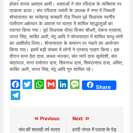
होकर वापस आश्रम आयी। वक्ताओं ने संत रविदास के व्यक्तित्व पर
प्रकाश डाला। संत रविदास जयंती के उपलक्ष में नगर में निकली
शोभायात्रा का फतेहगढ़ कचहरी रोड स्थित पूर्व विधायक स्वर्गीय
पातीराम अहेरवार के आवास पर यात्रा में शामिल श्रद्धालुओं का
स्वागत किया गया। पूर्व विधायक पौत्र विजय चौधरी, पंकज प्रकाश,
भारत सिंह, साबिर अली, मंटू आदि ने शोभायात्रा में शामिल साधु-संतों
का आशीर्वाद लिया। शोभायात्रा के समापन पर भंडारे का आयोजन
किया गया। इसमें बड़ी संख्या में लोगों ने प्रसाद ग्रहण किया। इस
दौरान सन्त देवा दास, कमल भास्कर, संत प्यारे दास सूर्यवंशी, संत
चंद्रपाल, सन्त रामोतार दास, शिवनाथ दास, शिवप्रसाद दास, अमित,
साबिर अली, भारत सिंह, मंटू आदि गुरु शामिल रहे।
Facebook
Twitter
WhatsApp
Gmail
LinkedIn
Message
Share
Telegram
Previous:
Next:
Post
navigation
संघ की शताब्दी वर्ष यात्रा
हरदी जंगल में पलाश के पेड़