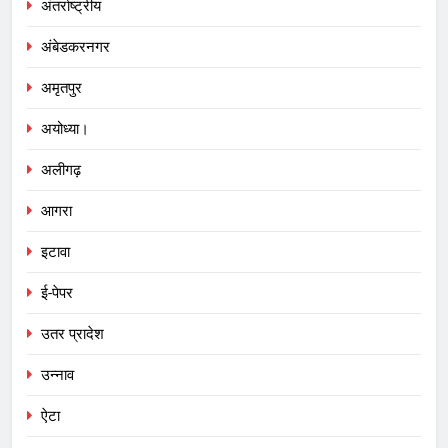
अंतर्राष्ट्रीय
अंबेडकरनगर
अमृतपुर
अयोध्या।
अलीगढ़
आगरा
इटावा
ई-पेपर
उतर प्रादेश
उन्नाव
ऐटा