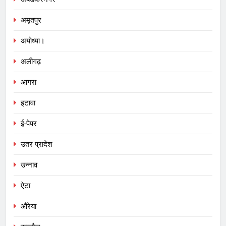
अमृतपुर
अयोध्या।
अलीगढ़
आगरा
इटावा
ई-पेपर
उतर प्रादेश
उन्नाव
ऐटा
औरेया