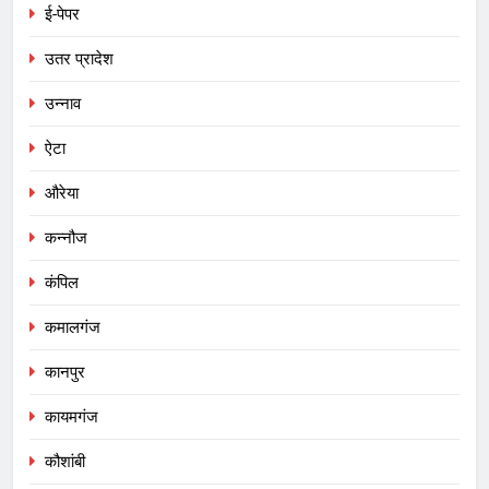
ई-पेपर
उतर प्रादेश
उन्नाव
ऐटा
औरेया
कन्नौज
कंपिल
कमालगंज
कानपुर
कायमगंज
कौशांबी