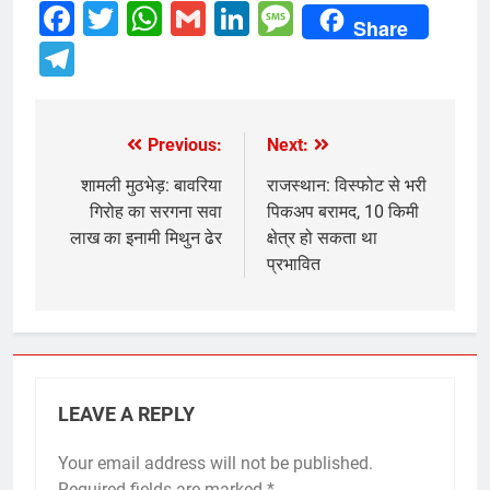
Facebook
Twitter
WhatsApp
Gmail
LinkedIn
Message
Share
Telegram
Previous:
Next:
Post
navigation
शामली मुठभेड़: बावरिया
राजस्थान: विस्फोट से भरी
गिरोह का सरगना सवा
पिकअप बरामद, 10 किमी
लाख का इनामी मिथुन ढेर
क्षेत्र हो सकता था
प्रभावित
LEAVE A REPLY
Your email address will not be published.
Required fields are marked
*