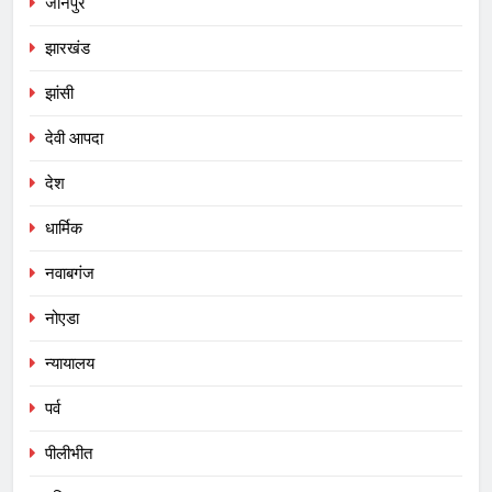
जौनपुर
झारखंड
झांसी
देवी आपदा
देश
धार्मिक
नवाबगंज
नोएडा
न्यायालय
पर्व
पीलीभीत