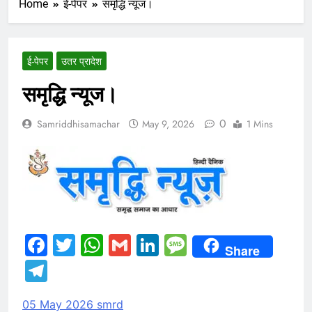
Home
ई-पेपर
समृद्धि न्यूज।
ई-पेपर
उतर प्रादेश
समृद्धि न्यूज।
0
Samriddhisamachar
May 9, 2026
1 Mins
Facebook
Twitter
WhatsApp
Gmail
LinkedIn
Message
Share
Telegram
05 May 2026 smrd