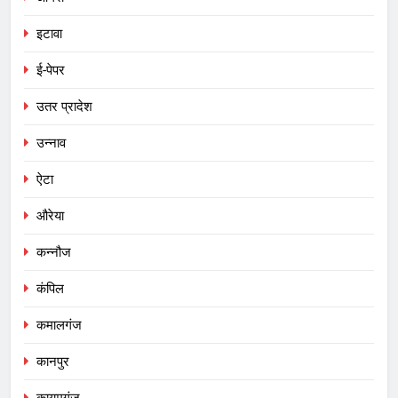
इटावा
ई-पेपर
उतर प्रादेश
उन्नाव
ऐटा
औरेया
कन्नौज
कंपिल
कमालगंज
कानपुर
कायमगंज