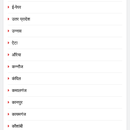
ई-पेपर
उतर प्रादेश
उन्नाव
ऐटा
औरेया
कन्नौज
कंपिल
कमालगंज
कानपुर
कायमगंज
कौशांबी