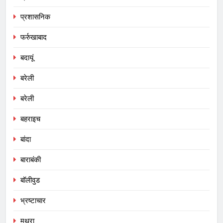
प्रशासनिक
फर्रुखाबाद
बदायूं
बरेली
बरेली
बहराइच
बांदा
बाराबंकी
बॉलीवुड
भ्रष्टाचार
मथुरा